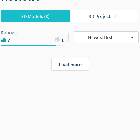
3D Models
(8)
3D Projects
(0)
Ratings
:
Newest first
7
1
Load more