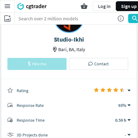
Log in
Sign up
Studio-Ikhi
Bari, BA, Italy
Hire me
Contact
Rating
(0 ratings)
Response Rate
93%
(8 ratings)
Response Time
0.59 h
7
1
3D Projects done
-