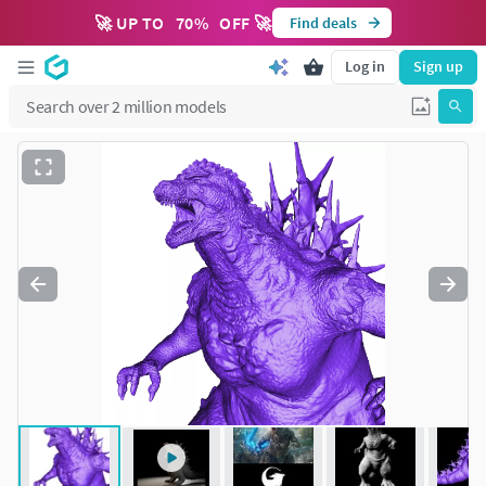
🚀 UP TO
70
%
OFF 🚀
Find deals
Log in
Sign up