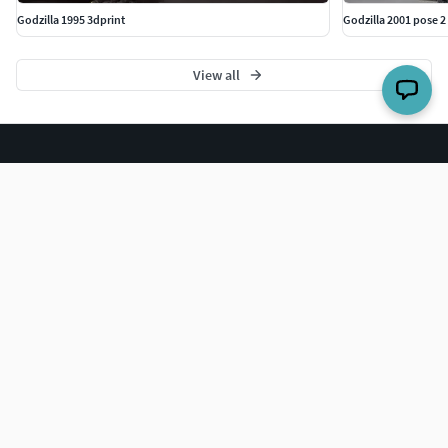
Godzilla 1995 3dprint
Godzilla 2001 pose 2
View all
The world's largest 3D model marketplace.
COMPANY
Blog
Careers
Help Center
BUY 3D MODELS