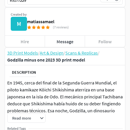
#
5177229
Created by
matiassamael
M
(7 reviews)
Hire
Message
Follow
3D Print Models
/
Art & Design
/
Scans & Replicas
/
Godzilla minus one 2023 3D print model
DESCRIPTION
En 1945, cerca del final de la Segunda Guerra Mundial, el
piloto kamikaze Kōichi Shikishima aterriza en una base
japonesa en la isla de Odo. El mecánico principal Tachibana
deduce que Shikishima había huido de su deber fingiendo
problemas técnicos. Esa noche, Godzilla, un dinosaurio
mutante, ataca. Shikishima no se atreve a dispararle al
Read more
monstruo desde su avión y queda inconsciente. Tachibana,
Related Tags