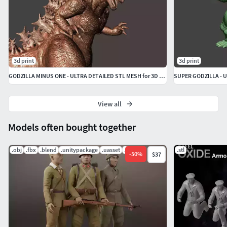
3d print
3d print
GODZILLA MINUS ONE - ULTRA DETAILED STL MESH for 3D printing
View all
Models often bought together
.obj
.fbx
.blend
.unitypackage
.uasset
.png
.stl
-
50
%
$37