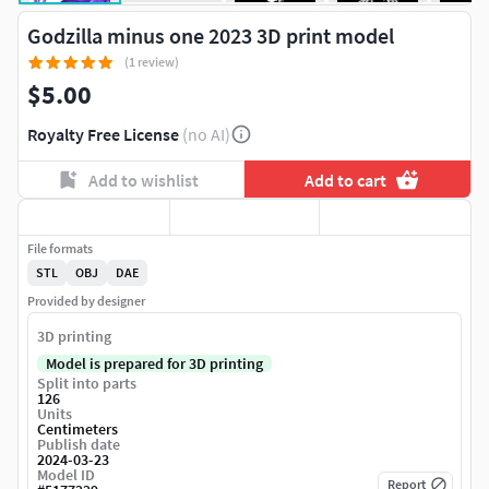
Godzilla minus one 2023 3D print model
(1 review)
$5.00
Royalty Free License
(no AI)
Add to wishlist
Add to cart
File formats
STL
OBJ
DAE
Provided by designer
3D printing
Model is prepared for 3D printing
Split into parts
126
Units
Centimeters
Publish date
2024-03-23
Model ID
Report