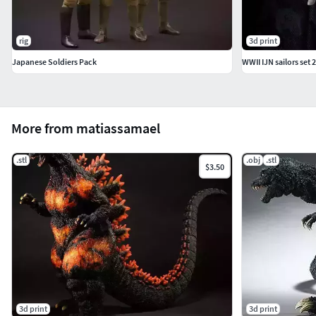
rig
3d print
Japanese Soldiers Pack
WWII IJN sailors set 2
More from matiassamael
.stl
.obj
.stl
$3.50
3d print
3d print