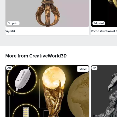
3d print
3d print
Vajra04
Reconstruction of t
More from CreativeWorld3D
.stl
.stl
$8.50