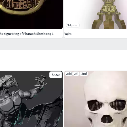
3d print
he signet ring of Pharaoh Sheshonq 1
Vajra
.obj
.stl
.3mf
$8.50