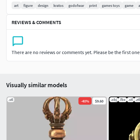
art
figure
design
kratos
godofwar
print
games toys
game
REVIEWS & COMMENTS
There are no reviews or comments yet. Please be the first one t
Visually similar models
.stl
.obj
.fbx
.stl
.ztl
-
40
%
$9.60