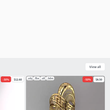
View all
.obj
.fbx
.stl
.3dm
-
30
%
$12.60
-
50
%
$8.50