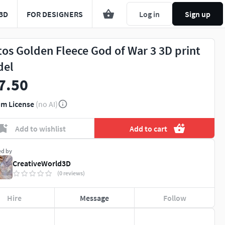
3D
FOR DESIGNERS
Log in
Sign up
tos Golden Fleece God of War 3 3D print
del
7.50
m License
(no AI)
Add to wishlist
Add to cart
ed by
CreativeWorld3D
(0 reviews)
Hire
Message
Follow