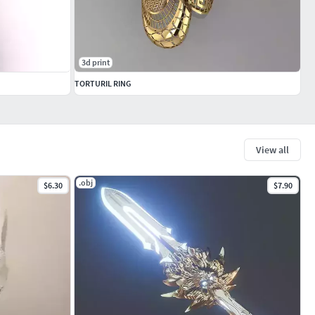
3d print
TORTURIL RING
View all
.obj
$6.30
$7.90