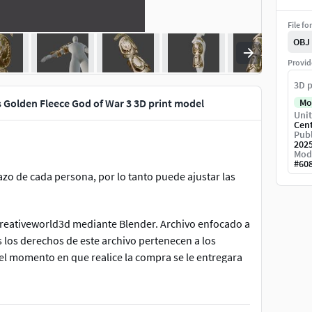
File fo
OBJ
Provid
3D p
 Golden Fleece God of War 3 3D print model
Mo
Unit
Cen
Publ
202
Mod
#
60
azo de cada persona, por lo tanto puede ajustar las
 Creativeworld3d mediante Blender. Archivo enfocado a
 los derechos de este archivo pertenecen a los
el momento en que realice la compra se le entregara
u impresora en la comodidad de su casa u oficina.
relleno