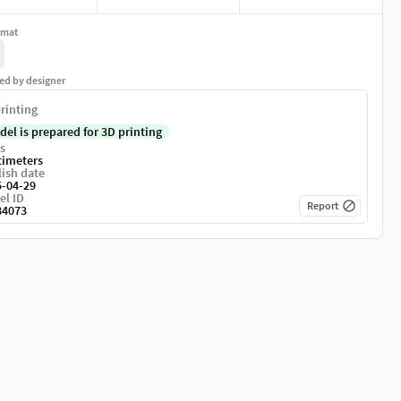
rmat
ed by designer
rinting
del is prepared for 3D printing
s
timeters
ish date
5-04-29
el ID
Report
84073