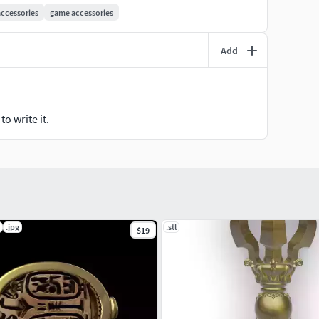
accessories
game accessories
Add
o write it.
.jpg
.stl
$19