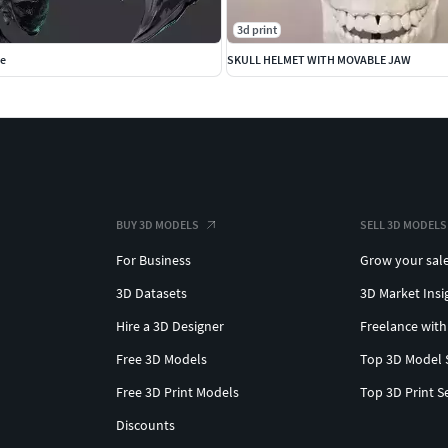
3d print
ue
SKULL HELMET WITH MOVABLE JAW
BUY 3D MODELS
SELL 3D MODELS
For Business
Grow your sal
3D Datasets
3D Market Insi
Hire a 3D Designer
Freelance with
Free 3D Models
Top 3D Model 
Free 3D Print Models
Top 3D Print S
Discounts