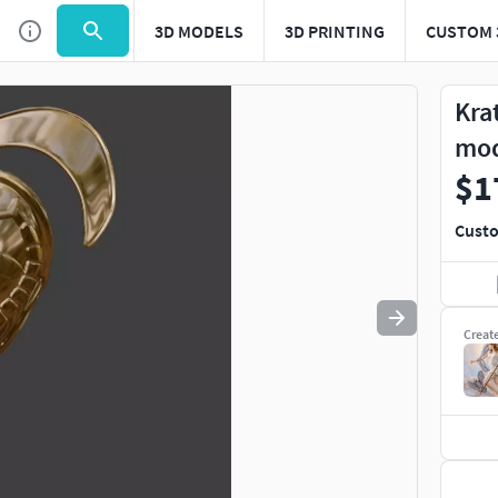
3D MODELS
3D PRINTING
CUSTOM 
Use
to navigate. Press
to quit
esc
Kra
mo
$1
Custo
Creat