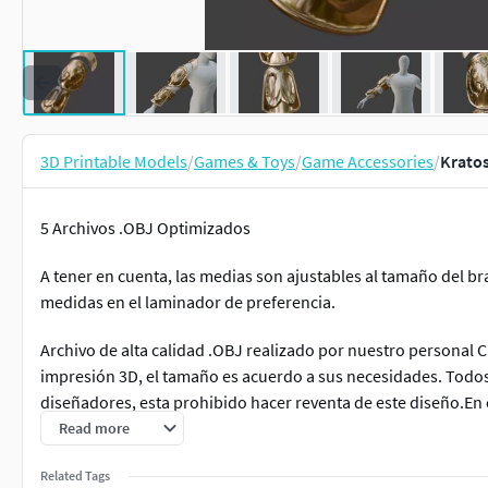
3D Printable Models
/
Games & Toys
/
Game Accessories
/
Kratos
5 Archivos .OBJ Optimizados
A tener en cuenta, las medias son ajustables al tamaño del br
medidas en el laminador de preferencia.
Archivo de alta calidad .OBJ realizado por nuestro personal
impresión 3D, el tamaño es acuerdo a sus necesidades. Todos
diseñadores, esta prohibido hacer reventa de este diseño.En 
de inmediato el archivo .OBJ para que pueda imprimirlo en s
Read more
Parámetros de impresión 3D200° Hotend55° Bed55mm/s15% 
Related Tags