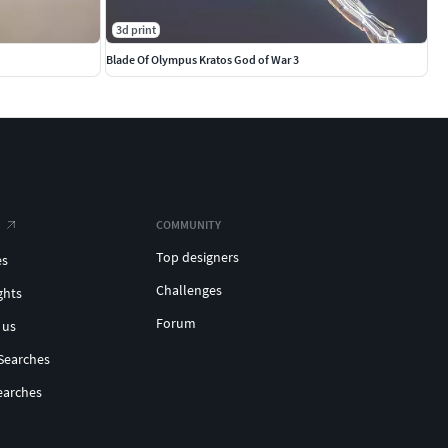
3d print
Blade Of Olympus Kratos God of War 3
COMMUNITY
Top designers
es
Challenges
ghts
Forum
 us
Searches
earches