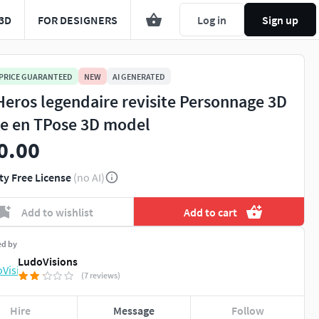
3D
FOR DESIGNERS
Log in
Sign up
 PRICE GUARANTEED
NEW
AI GENERATED
 Heros legendaire revisite Personnage 3D
ge en TPose 3D model
0.00
ty Free License
(no AI)
Add to wishlist
Add to cart
ed by
LudoVisions
(7 reviews)
Hire
Message
Follow