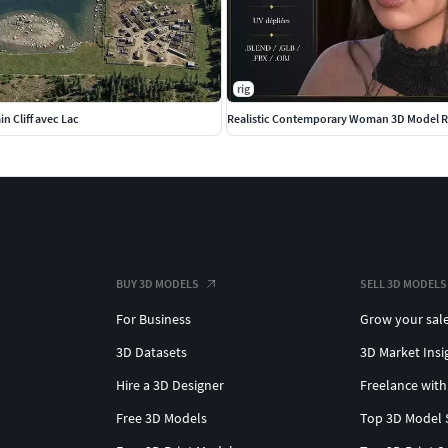
rig
in Cliff avec Lac
BUY 3D MODELS
SELL 3D MODELS
For Business
Grow your sal
3D Datasets
3D Market Insi
Hire a 3D Designer
Freelance with
Free 3D Models
Top 3D Model 