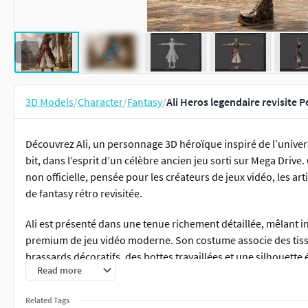
3D Models
/
Character
/
Fantasy
/
Ali Heros legendaire revisite
Découvrez Ali, un personnage 3D héroïque inspiré de l’univer
bit, dans l’esprit d’un célèbre ancien jeu sorti sur Mega Drive
non officielle, pensée pour les créateurs de jeux vidéo, les ar
de fantasy rétro revisitée.
Ali est présenté dans une tenue richement détaillée, mêlant i
premium de jeu vidéo moderne. Son costume associe des tissu
brassards décoratifs, des bottes travaillées et une silhouette 
Read more
Le modèle est fourni en T-Pose et riggé, afin de faciliter son u
Related Tags
vidéo, les poses personnalisées ou les rendus promotionnels