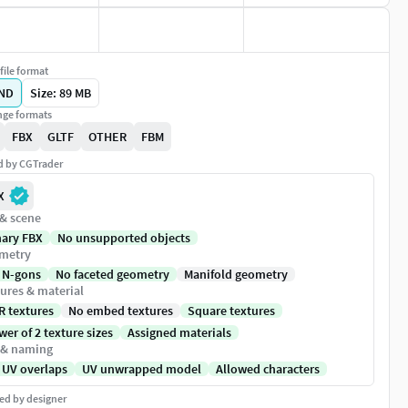
file format
ND
Size: 89 MB
ge formats
FBX
GLTF
OTHER
FBM
ed by CGTrader
X
 & scene
nary FBX
No unsupported objects
metry
 N-gons
No faceted geometry
Manifold geometry
ures & material
R textures
No embed textures
Square textures
er of 2 texture sizes
Assigned materials
 & naming
 UV overlaps
UV unwrapped model
Allowed characters
ed by designer