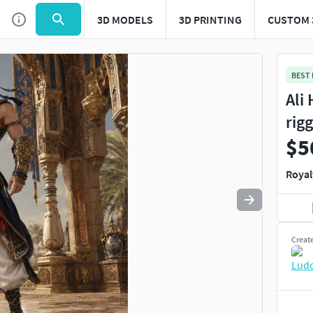
3D MODELS
3D PRINTING
CUSTOM 
Use
to navigate. Press
to quit
esc
BEST
Ali
rig
$5
Royal
Creat