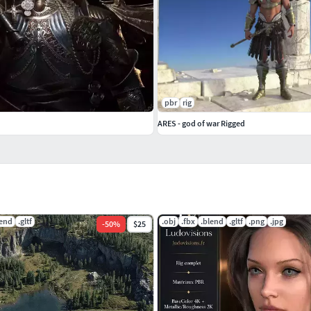
jets Unreal Engine ou UnityAnimations de
 l’aventure rétro et de la fantasy orientaleNote
pbr
rig
rtistique moderne. Il ne s’agit pas d’un produit
ARES - god of war Rigged
ayants droit du jeu original ou de la marque Mega Drive.
lend
.gltf
.obj
.fbx
.blend
.gltf
.png
.jpg
-
50
%
$25