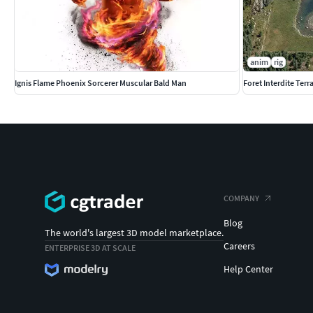
anim
rig
Ignis Flame Phoenix Sorcerer Muscular Bald Man
Foret Interdite Terra
COMPANY
Blog
The world's largest 3D model marketplace.
Careers
ENTERPRISE 3D AT SCALE
Help Center