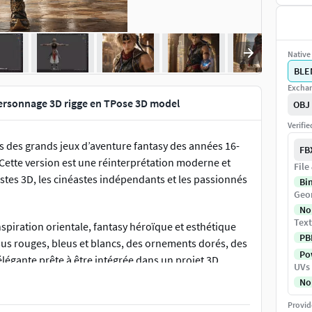
Native 
BLE
Exchan
 Personnage 3D rigge en TPose 3D model
OBJ
Verifi
s des grands jeux d’aventure fantasy des années 16-
FB
. Cette version est une réinterprétation moderne et
File
tistes 3D, les cinéastes indépendants et les passionnés
Bi
Geo
No
Text
nspiration orientale, fantasy héroïque et esthétique
PB
s rouges, bleus et blancs, des ornements dorés, des
Pow
élégante prête à être intégrée dans un projet 3D.
UVs
No
tilisation pour l’animation, les cinématiques, les jeux
Provid
.