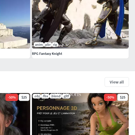
anim
pbr
rig
RPG Fantasy Knight
View all
.obj
.fbx
.blend
.gltf
-
50
%
$25
-
50
%
$25