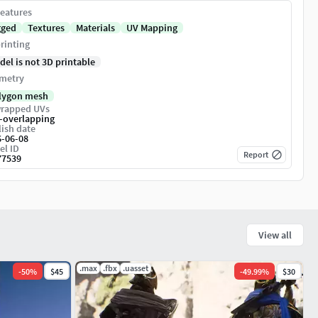
eatures
gged
Textures
Materials
UV Mapping
rinting
del is not 3D printable
metry
lygon mesh
rapped UVs
-overlapping
ish date
6-06-08
el ID
Report
77539
View all
.max
.fbx
.uasset
-
50
%
$45
-
49.99
%
$30