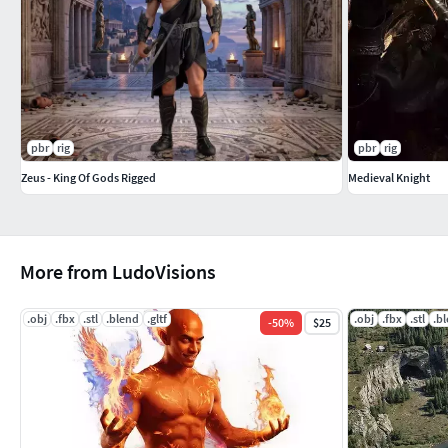
Ce modèle est idéal pour :
Jeux vidéo fantasyCinématiques 3DRendus promotionnelsPro
personnageCourts-métragesIllustrations 3DScènes inspirées de
importante
pbr
rig
pbr
rig
Ce modèle est une création originale et une réinterprétation a
Zeus - King Of Gods Rigged
Medieval Knight
officiel, ni d’un contenu affilié, approuvé ou licencié par les 
More from LudoVisions
.obj
.fbx
.stl
.blend
.gltf
.obj
.fbx
.stl
.b
-
50
%
$25