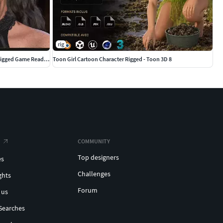
rig
Realistic Contemporary Woman 3D Model Rigged Game Ready Female
Toon Girl Cartoon Character Rigged - Toon 3D 8
COMMUNITY
Top designers
es
Challenges
ghts
Forum
 us
Searches