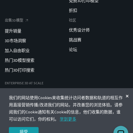
免费3D打印模型
折扣
出售3D模型
社区
优秀设计师
提升销量
挑战赛
3D市场洞察
论坛
加入自由职业
热门3D模型搜索
热门3D打印搜索
ENTERPRISE 3D AT SCALE
我们的网站使用Cookies来收集统计访问者数据和轨道的相互作
© CGTrader 2011-2026
用直接营销传播/改进我们的网站，并改善您的浏览体验。请参
UAB CGTrader, Antakalnio st. 17, Vilnius, Lithuania
条款与条件
隐私
中文
🇨🇳
阅我们的Cookie通知有关Cookie的信息，他们收集的数据，谁
可以访问它们，你的权利。
学到更多
接受