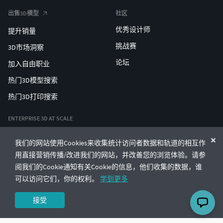
出售3D模型
社区
优秀设计师
提升销量
挑战赛
3D市场洞察
论坛
加入自由职业
热门3D模型搜索
热门3D打印搜索
ENTERPRISE 3D AT SCALE
我们的网站使用Cookies来收集统计访问者数据和轨道的相互作
© CGTrader 2011-2026
用直接营销传播/改进我们的网站，并改善您的浏览体验。请参
UAB CGTrader, Antakalnio st. 17, Vilnius, Lithuania
条款与条件
隐私
中文
🇨🇳
阅我们的Cookie通知有关Cookie的信息，他们收集的数据，谁
可以访问它们，你的权利。
学到更多
接受