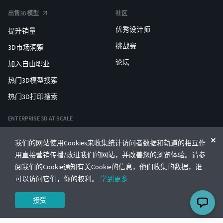
出售3D模型
社区
优秀设计师
提升销量
挑战赛
3D市场洞察
论坛
加入自由职业
热门3D模型搜索
热门3D打印搜索
ENTERPRISE 3D AT SCALE
我们的网站使用Cookies来收集统计访问者数据和轨道的相互作
© CGTrader 2011-2026
用直接营销传播/改进我们的网站，并改善您的浏览体验。请参
UAB CGTrader, Antakalnio st. 17, Vilnius, Lithuania
条款与条件
隐私
中文
🇨🇳
阅我们的Cookie通知有关Cookie的信息，他们收集的数据，谁
可以访问它们，你的权利。
学到更多
接受