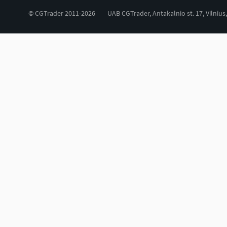
© CGTrader 2011-2026
UAB CGTrader, Antakalnio st. 17, Vilnius