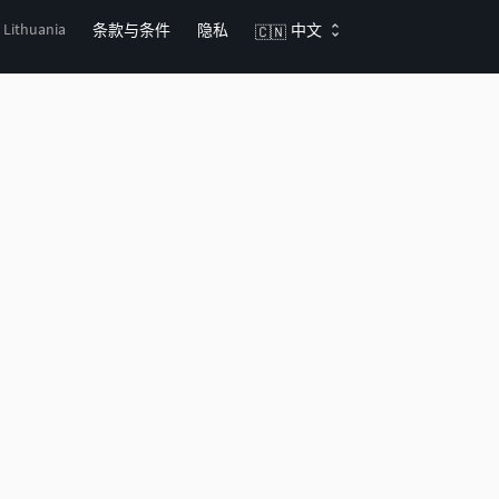
, Lithuania
条款与条件
隐私
中文
🇨🇳