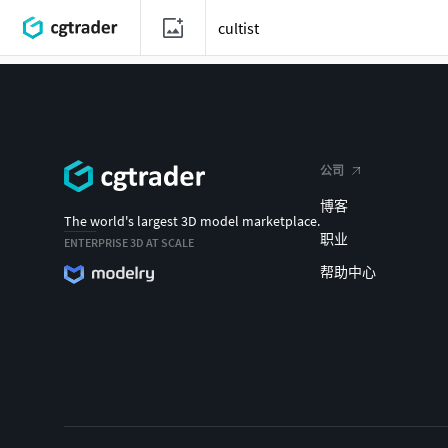
公司
博客
The world's largest 3D model marketplace.
职业
ENTERPRISE 3D AT SCALE
帮助中心