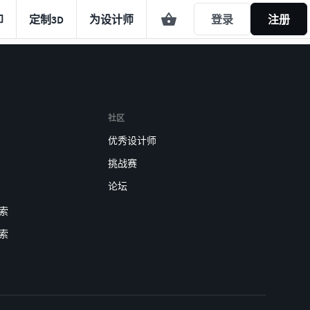
印
定制3D
为设计师
登录
注册
社区
优秀设计师
挑战赛
论坛
索
索