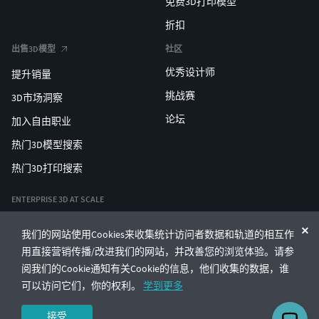
免费3D打印模型
折扣
出售3D模型
社区
优秀设计师
提升销量
挑战赛
3D市场洞察
论坛
加入自由职业
热门3D模型搜索
热门3D打印搜索
ENTERPRISE 3D AT SCALE
我们的网站使用Cookies来收集统计访问者数据和轨道的相互作
© CGTrader 2011-2026
用直接营销传播/改进我们的网站，并改善您的浏览体验。请参
UAB CGTrader, Antakalnio st. 17, Vilnius, Lithuania
条款与条件
隐私
中文
🇨🇳
阅我们的Cookie通知有关Cookie的信息，他们收集的数据，谁
可以访问它们，你的权利。
学到更多
接受