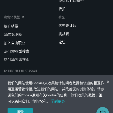
免费3D打印模型
折扣
出售3D模型
社区
优秀设计师
提升销量
挑战赛
3D市场洞察
论坛
加入自由职业
热门3D模型搜索
热门3D打印搜索
ENTERPRISE 3D AT SCALE
我们的网站使用Cookies来收集统计访问者数据和轨道的相互作
© CGTrader 2011-2026
用直接营销传播/改进我们的网站，并改善您的浏览体验。请参
UAB CGTrader, Antakalnio st. 17, Vilnius, Lithuania
条款与条件
隐私
中文
🇨🇳
阅我们的Cookie通知有关Cookie的信息，他们收集的数据，谁
可以访问它们，你的权利。
学到更多
接受