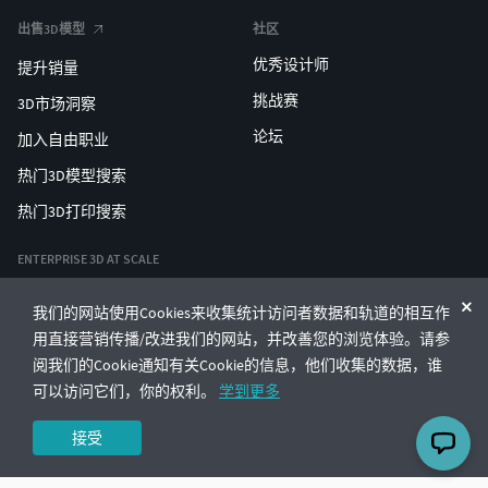
出售3D模型
社区
优秀设计师
提升销量
挑战赛
3D市场洞察
论坛
加入自由职业
热门3D模型搜索
热门3D打印搜索
ENTERPRISE 3D AT SCALE
我们的网站使用Cookies来收集统计访问者数据和轨道的相互作
© CGTrader 2011-2026
用直接营销传播/改进我们的网站，并改善您的浏览体验。请参
UAB CGTrader, Antakalnio st. 17, Vilnius, Lithuania
条款与条件
隐私
中文
🇨🇳
阅我们的Cookie通知有关Cookie的信息，他们收集的数据，谁
可以访问它们，你的权利。
学到更多
接受