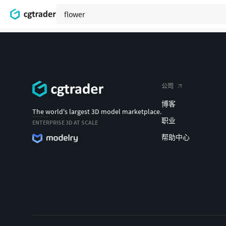
公司
博客
The world's largest 3D model marketplace.
职业
ENTERPRISE 3D AT SCALE
帮助中心