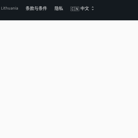
, Lithuania
条款与条件
隐私
中文
🇨🇳