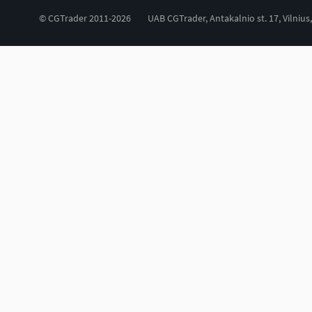
© CGTrader 2011-2026
UAB CGTrader, Antakalnio st. 17, Vilnius