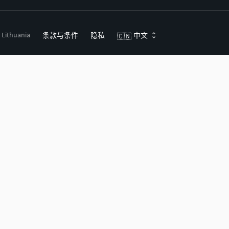
, Lithuania
条款与条件
隐私
中文
🇨🇳