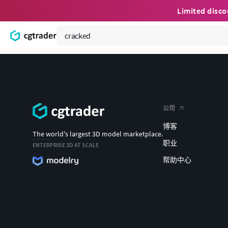
Limited disc
公司
博客
The world's largest 3D model marketplace.
职业
ENTERPRISE 3D AT SCALE
帮助中心