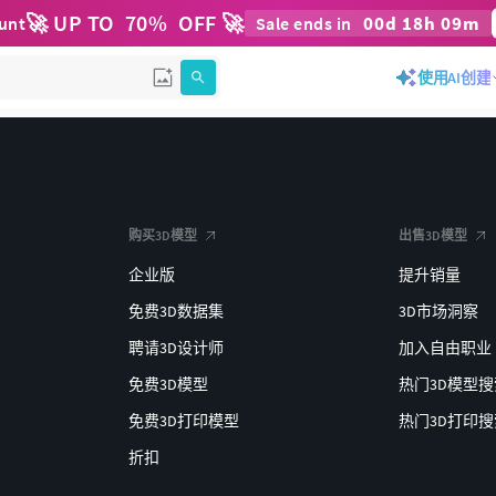
🚀 UP TO
70
%
OFF 🚀
00
d
18
h
09
m
ount
Sale ends in
使用AI创建
购买3D模型
出售3D模型
企业版
提升销量
免费3D数据集
3D市场洞察
聘请3D设计师
加入自由职业
免费3D模型
热门3D模型搜
免费3D打印模型
热门3D打印搜
折扣