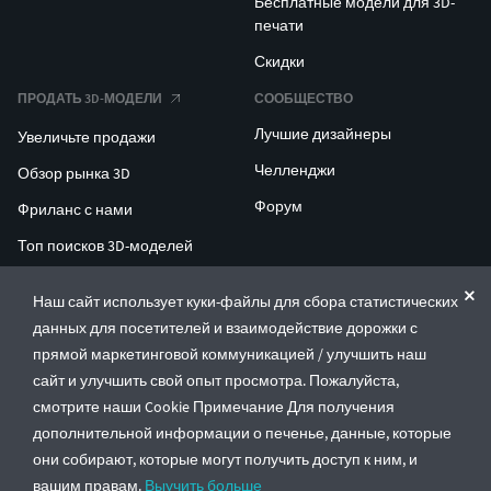
Бесплатные модели для 3D-
печати
Скидки
ПРОДАТЬ 3D-МОДЕЛИ
СООБЩЕСТВО
Лучшие дизайнеры
Увеличьте продажи
Челленджи
Обзор рынка 3D
Форум
Фриланс с нами
Топ поисков 3D-моделей
Топ поисков для 3D-печати
Наш сайт использует куки-файлы для сбора статистических
данных для посетителей и взаимодействие дорожки с
ENTERPRISE 3D AT SCALE
прямой маркетинговой коммуникацией / улучшить наш
сайт и улучшить свой опыт просмотра. Пожалуйста,
© CGTrader 2011-2026
смотрите наши Cookie Примечание Для получения
UAB CGTrader, Antakalnio st. 17, Vilnius, Lithuania
дополнительной информации о печенье, данные, которые
Правила и условия
Политика конфиденциальности
Русский
🇷🇺
они собирают, которые могут получить доступ к ним, и
вашим правам.
Выучить больше