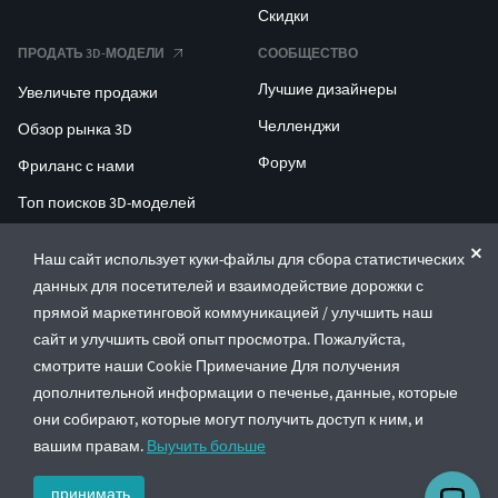
Скидки
ПРОДАТЬ 3D-МОДЕЛИ
СООБЩЕСТВО
Лучшие дизайнеры
Увеличьте продажи
Челленджи
Обзор рынка 3D
Форум
Фриланс с нами
Топ поисков 3D-моделей
Топ поисков для 3D-печати
Наш сайт использует куки-файлы для сбора статистических
данных для посетителей и взаимодействие дорожки с
ENTERPRISE 3D AT SCALE
прямой маркетинговой коммуникацией / улучшить наш
сайт и улучшить свой опыт просмотра. Пожалуйста,
© CGTrader 2011-2026
смотрите наши Cookie Примечание Для получения
UAB CGTrader, Antakalnio st. 17, Vilnius, Lithuania
дополнительной информации о печенье, данные, которые
Правила и условия
Политика конфиденциальности
Русский
🇷🇺
они собирают, которые могут получить доступ к ним, и
вашим правам.
Выучить больше
принимать