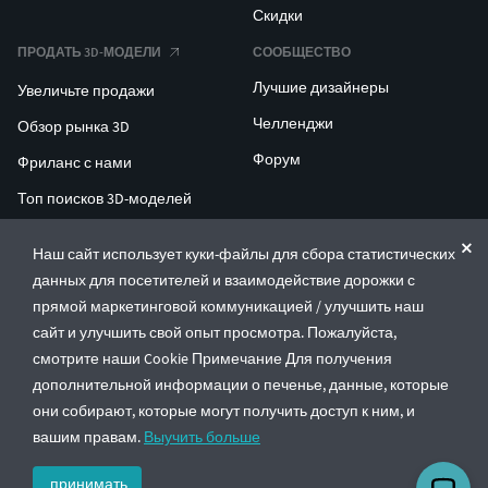
Скидки
ПРОДАТЬ 3D-МОДЕЛИ
СООБЩЕСТВО
Лучшие дизайнеры
Увеличьте продажи
Челленджи
Обзор рынка 3D
Форум
Фриланс с нами
Топ поисков 3D-моделей
Топ поисков для 3D-печати
Наш сайт использует куки-файлы для сбора статистических
данных для посетителей и взаимодействие дорожки с
ENTERPRISE 3D AT SCALE
прямой маркетинговой коммуникацией / улучшить наш
сайт и улучшить свой опыт просмотра. Пожалуйста,
© CGTrader 2011-2026
смотрите наши Cookie Примечание Для получения
UAB CGTrader, Antakalnio st. 17, Vilnius, Lithuania
дополнительной информации о печенье, данные, которые
Правила и условия
Политика конфиденциальности
Русский
🇷🇺
они собирают, которые могут получить доступ к ним, и
вашим правам.
Выучить больше
принимать