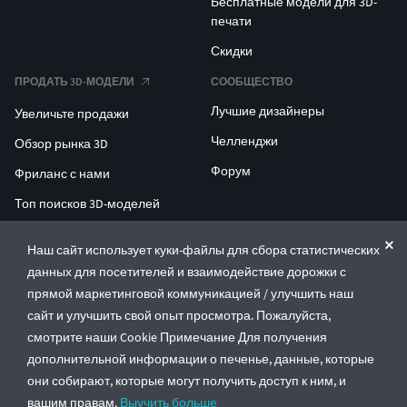
Бесплатные модели для 3D-
печати
Скидки
ПРОДАТЬ 3D-МОДЕЛИ
СООБЩЕСТВО
Лучшие дизайнеры
Увеличьте продажи
Челленджи
Обзор рынка 3D
Форум
Фриланс с нами
Топ поисков 3D-моделей
Топ поисков для 3D-печати
Наш сайт использует куки-файлы для сбора статистических
данных для посетителей и взаимодействие дорожки с
ENTERPRISE 3D AT SCALE
прямой маркетинговой коммуникацией / улучшить наш
сайт и улучшить свой опыт просмотра. Пожалуйста,
© CGTrader 2011-2026
смотрите наши Cookie Примечание Для получения
UAB CGTrader, Antakalnio st. 17, Vilnius, Lithuania
дополнительной информации о печенье, данные, которые
Правила и условия
Политика конфиденциальности
Русский
🇷🇺
они собирают, которые могут получить доступ к ним, и
вашим правам.
Выучить больше