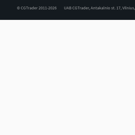
© CGTrader 2011-2026
UAB CGTrader, Antakalnio st. 17, Vilnius