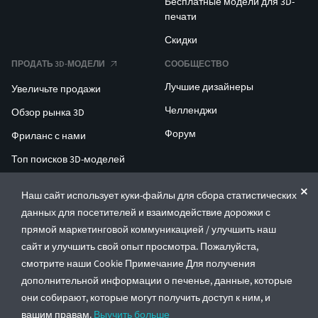
Бесплатные модели для 3D-
печати
Скидки
ПРОДАТЬ 3D-МОДЕЛИ
СООБЩЕСТВО
Лучшие дизайнеры
Увеличьте продажи
Челленджи
Обзор рынка 3D
Форум
Фриланс с нами
Топ поисков 3D-моделей
Топ поисков для 3D-печати
Наш сайт использует куки-файлы для сбора статистических
данных для посетителей и взаимодействие дорожки с
ENTERPRISE 3D AT SCALE
прямой маркетинговой коммуникацией / улучшить наш
сайт и улучшить свой опыт просмотра. Пожалуйста,
© CGTrader 2011-2026
смотрите наши Cookie Примечание Для получения
UAB CGTrader, Antakalnio st. 17, Vilnius, Lithuania
дополнительной информации о печенье, данные, которые
Правила и условия
Политика конфиденциальности
Русский
🇷🇺
они собирают, которые могут получить доступ к ним, и
вашим правам.
Выучить больше