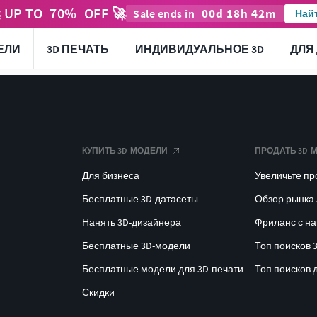
 UP TO
70
%
OFF 🚀
00
d
18
h
42
m
Sale ends in
Най
ЕЛИ
3D ПЕЧАТЬ
ИНДИВИДУАЛЬНОЕ 3D
ДЛЯ
КУПИТЬ 3D-МОДЕЛИ
ПРОДАТЬ 3D-
Для бизнеса
Увеличьте п
Бесплатные 3D-датасеты
Обзор рынка
Нанять 3D-дизайнера
Фриланс с н
Бесплатные 3D-модели
Топ поисков 
Бесплатные модели для 3D-печати
Топ поисков 
Скидки