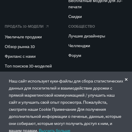
Бесплатные модели для 3D-
печати
Скидки
ПРОДАТЬ 3D-МОДЕЛИ
СООБЩЕСТВО
Лучшие дизайнеры
Увеличьте продажи
Челленджи
Обзор рынка 3D
Форум
Фриланс с нами
Топ поисков 3D-моделей
Топ поисков для 3D-печати
Наш сайт использует куки-файлы для сбора статистических
данных для посетителей и взаимодействие дорожки с
ENTERPRISE 3D AT SCALE
прямой маркетинговой коммуникацией / улучшить наш
сайт и улучшить свой опыт просмотра. Пожалуйста,
© CGTrader 2011-2026
смотрите наши Cookie Примечание Для получения
UAB CGTrader, Antakalnio st. 17, Vilnius, Lithuania
дополнительной информации о печенье, данные, которые
Правила и условия
Политика конфиденциальности
Русский
🇷🇺
они собирают, которые могут получить доступ к ним, и
вашим правам.
Выучить больше