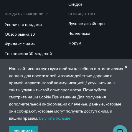
Скидки
ПРОДАТЬ 3D-МОДЕЛИ
СООБЩЕСТВО
Лучшие дизайнеры
Увеличьте продажи
Челленджи
Обзор рынка 3D
Форум
Фриланс с нами
Топ поисков 3D-моделей
Топ поисков для 3D-печати
Наш сайт использует куки-файлы для сбора статистических
данных для посетителей и взаимодействие дорожки с
ENTERPRISE 3D AT SCALE
прямой маркетинговой коммуникацией / улучшить наш
сайт и улучшить свой опыт просмотра. Пожалуйста,
© CGTrader 2011-2026
смотрите наши Cookie Примечание Для получения
UAB CGTrader, Antakalnio st. 17, Vilnius, Lithuania
дополнительной информации о печенье, данные, которые
Правила и условия
Политика конфиденциальности
Русский
🇷🇺
они собирают, которые могут получить доступ к ним, и
вашим правам.
Выучить больше
принимать