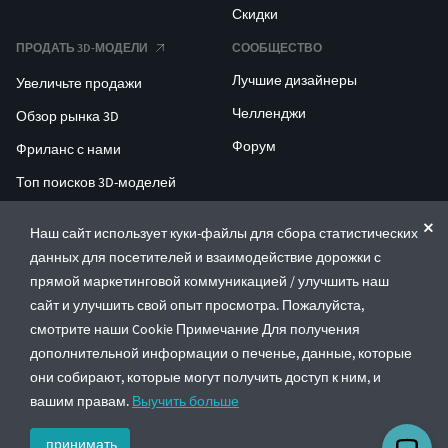
Скидки
ПРОДАТЬ 3D-МОДЕЛИ
СООБЩЕСТВО
Лучшие дизайнеры
Увеличьте продажи
Челленджи
Обзор рынка 3D
Форум
Фриланс с нами
Топ поисков 3D-моделей
Топ поисков для 3D-печати
Наш сайт использует куки-файлы для сбора статистических
данных для посетителей и взаимодействие дорожки с
ENTERPRISE 3D AT SCALE
прямой маркетинговой коммуникацией / улучшить наш
сайт и улучшить свой опыт просмотра. Пожалуйста,
© CGTrader 2011-2026
смотрите наши Cookie Примечание Для получения
UAB CGTrader, Antakalnio st. 17, Vilnius, Lithuania
дополнительной информации о печенье, данные, которые
Правила и условия
Политика конфиденциальности
Русский
🇷🇺
они собирают, которые могут получить доступ к ним, и
вашим правам.
Выучить больше
принимать