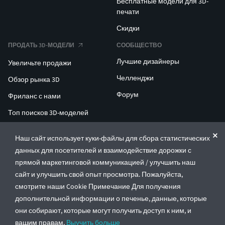
Бесплатные модели для 3D-
печати
Скидки
ПРОДАТЬ 3D-МОДЕЛИ
СООБЩЕСТВО
Лучшие дизайнеры
Увеличьте продажи
Челленджи
Обзор рынка 3D
Форум
Фриланс с нами
Топ поисков 3D-моделей
Топ поисков для 3D-печати
Наш сайт использует куки-файлы для сбора статистических
данных для посетителей и взаимодействие дорожки с
ENTERPRISE 3D AT SCALE
прямой маркетинговой коммуникацией / улучшить наш
сайт и улучшить свой опыт просмотра. Пожалуйста,
© CGTrader 2011-2026
смотрите наши Cookie Примечание Для получения
UAB CGTrader, Antakalnio st. 17, Vilnius, Lithuania
дополнительной информации о печенье, данные, которые
Правила и условия
Политика конфиденциальности
Русский
🇷🇺
они собирают, которые могут получить доступ к ним, и
вашим правам.
Выучить больше