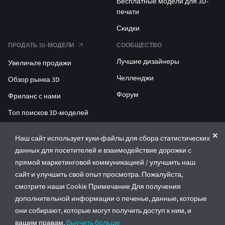
Бесплатные модели для 3D-
печати
Скидки
ПРОДАТЬ 3D-МОДЕЛИ
СООБЩЕСТВО
Лучшие дизайнеры
Увеличьте продажи
Челленджи
Обзор рынка 3D
Форум
Фриланс с нами
Топ поисков 3D-моделей
Топ поисков для 3D-печати
Наш сайт использует куки-файлы для сбора статистических
данных для посетителей и взаимодействие дорожки с
ENTERPRISE 3D AT SCALE
прямой маркетинговой коммуникацией / улучшить наш
сайт и улучшить свой опыт просмотра. Пожалуйста,
© CGTrader 2011-2026
смотрите наши Cookie Примечание Для получения
UAB CGTrader, Antakalnio st. 17, Vilnius, Lithuania
дополнительной информации о печенье, данные, которые
Правила и условия
Политика конфиденциальности
Русский
🇷🇺
они собирают, которые могут получить доступ к ним, и
вашим правам.
Выучить больше