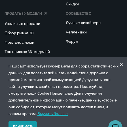
Скидки
ПРОДАТЬ 3D-МОДЕЛИ
СООБЩЕСТВО
Лучшие дизайнеры
Увеличьте продажи
Челленджи
Обзор рынка 3D
Форум
Фриланс с нами
Топ поисков 3D-моделей
Топ поисков для 3D-печати
Наш сайт использует куки-файлы для сбора статистических
данных для посетителей и взаимодействие дорожки с
ENTERPRISE 3D AT SCALE
прямой маркетинговой коммуникацией / улучшить наш
сайт и улучшить свой опыт просмотра. Пожалуйста,
© CGTrader 2011-2026
смотрите наши Cookie Примечание Для получения
UAB CGTrader, Antakalnio st. 17, Vilnius, Lithuania
дополнительной информации о печенье, данные, которые
Правила и условия
Политика конфиденциальности
Русский
🇷🇺
они собирают, которые могут получить доступ к ним, и
вашим правам.
Выучить больше
принимать