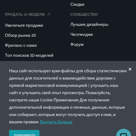
Скидки
ПРОДАТЬ 3D-МОДЕЛИ
СООБЩЕСТВО
Лучшие дизайнеры
Увеличьте продажи
Челленджи
Обзор рынка 3D
Форум
Фриланс с нами
Топ поисков 3D-моделей
Топ поисков для 3D-печати
Наш сайт использует куки-файлы для сбора статистических
данных для посетителей и взаимодействие дорожки с
ENTERPRISE 3D AT SCALE
прямой маркетинговой коммуникацией / улучшить наш
сайт и улучшить свой опыт просмотра. Пожалуйста,
© CGTrader 2011-2026
смотрите наши Cookie Примечание Для получения
UAB CGTrader, Antakalnio st. 17, Vilnius, Lithuania
дополнительной информации о печенье, данные, которые
Правила и условия
Политика конфиденциальности
Русский
🇷🇺
они собирают, которые могут получить доступ к ним, и
вашим правам.
Выучить больше
принимать