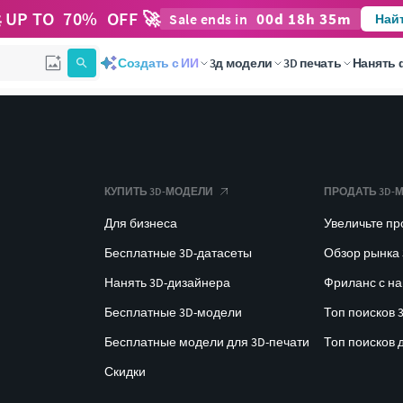
 UP TO
70
%
OFF 🚀
00
d
18
h
35
m
Sale ends in
Най
Создать с ИИ
3д модели
3D печать
Нанять 
КУПИТЬ 3D-МОДЕЛИ
ПРОДАТЬ 3D-
Для бизнеса
Увеличьте п
Бесплатные 3D-датасеты
Обзор рынка
Нанять 3D-дизайнера
Фриланс с н
Бесплатные 3D-модели
Топ поисков 
Бесплатные модели для 3D-печати
Топ поисков 
Скидки