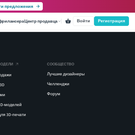
ти предложения
Войти
Регистрация
фрилансера
Центр продавца
МОДЕЛИ
СООБЩЕСТВО
Лучшие дизайнеры
родажи
Челленджи
 3D
Форум
ами
3D-моделей
для 3D-печати