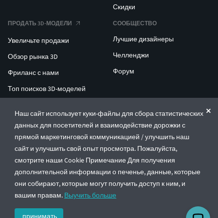
Скидки
ПРОДАТЬ 3D-МОДЕЛИ
СООБЩЕСТВО
Лучшие дизайнеры
Увеличьте продажи
Челленджи
Обзор рынка 3D
Форум
Фриланс с нами
Топ поисков 3D-моделей
Топ поисков для 3D-печати
Наш сайт использует куки-файлы для сбора статистических
данных для посетителей и взаимодействие дорожки с
ENTERPRISE 3D AT SCALE
прямой маркетинговой коммуникацией / улучшить наш
сайт и улучшить свой опыт просмотра. Пожалуйста,
© CGTrader 2011-2026
смотрите наши Cookie Примечание Для получения
UAB CGTrader, Antakalnio st. 17, Vilnius, Lithuania
дополнительной информации о печенье, данные, которые
Правила и условия
Политика конфиденциальности
Русский
🇷🇺
они собирают, которые могут получить доступ к ним, и
вашим правам.
Выучить больше
принимать