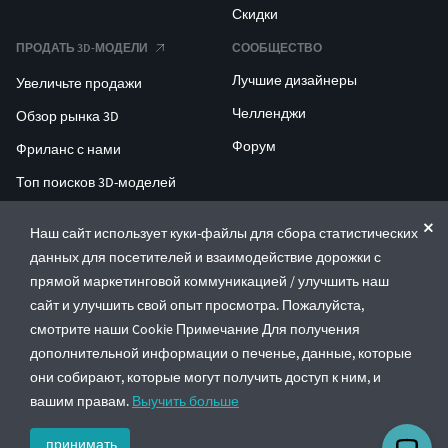
Скидки
ПРОДАТЬ 3D-МОДЕЛИ
СООБЩЕСТВО
Лучшие дизайнеры
Увеличьте продажи
Челленджи
Обзор рынка 3D
Форум
Фриланс с нами
Топ поисков 3D-моделей
Топ поисков для 3D-печати
Наш сайт использует куки-файлы для сбора статистических
данных для посетителей и взаимодействие дорожки с
ENTERPRISE 3D AT SCALE
прямой маркетинговой коммуникацией / улучшить наш
сайт и улучшить свой опыт просмотра. Пожалуйста,
© CGTrader 2011-2026
смотрите наши Cookie Примечание Для получения
UAB CGTrader, Antakalnio st. 17, Vilnius, Lithuania
дополнительной информации о печенье, данные, которые
Правила и условия
Политика конфиденциальности
Русский
🇷🇺
они собирают, которые могут получить доступ к ним, и
вашим правам.
Выучить больше
принимать