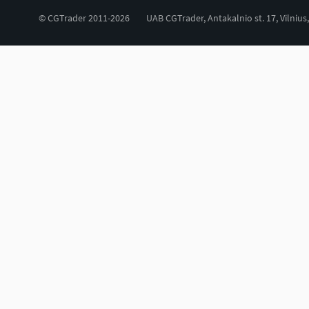
© CGTrader 2011-2026
UAB CGTrader, Antakalnio st. 17, Vilnius