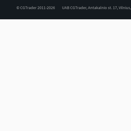
© CGTrader 2011-2026
UAB CGTrader, Antakalnio st. 17, Vilnius