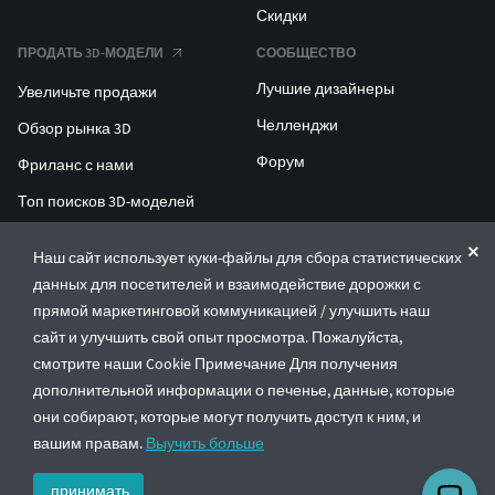
Скидки
ПРОДАТЬ 3D-МОДЕЛИ
СООБЩЕСТВО
Лучшие дизайнеры
Увеличьте продажи
Челленджи
Обзор рынка 3D
Форум
Фриланс с нами
Топ поисков 3D-моделей
Топ поисков для 3D-печати
Наш сайт использует куки-файлы для сбора статистических
данных для посетителей и взаимодействие дорожки с
ENTERPRISE 3D AT SCALE
прямой маркетинговой коммуникацией / улучшить наш
сайт и улучшить свой опыт просмотра. Пожалуйста,
© CGTrader 2011-2026
смотрите наши Cookie Примечание Для получения
UAB CGTrader, Antakalnio st. 17, Vilnius, Lithuania
дополнительной информации о печенье, данные, которые
Правила и условия
Политика конфиденциальности
Русский
🇷🇺
они собирают, которые могут получить доступ к ним, и
вашим правам.
Выучить больше
принимать