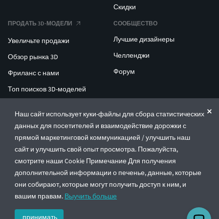
Скидки
ПРОДАТЬ 3D-МОДЕЛИ
СООБЩЕСТВО
Лучшие дизайнеры
Увеличьте продажи
Челленджи
Обзор рынка 3D
Форум
Фриланс с нами
Топ поисков 3D-моделей
Топ поисков для 3D-печати
Наш сайт использует куки-файлы для сбора статистических
данных для посетителей и взаимодействие дорожки с
ENTERPRISE 3D AT SCALE
прямой маркетинговой коммуникацией / улучшить наш
сайт и улучшить свой опыт просмотра. Пожалуйста,
© CGTrader 2011-2026
смотрите наши Cookie Примечание Для получения
UAB CGTrader, Antakalnio st. 17, Vilnius, Lithuania
дополнительной информации о печенье, данные, которые
Правила и условия
Политика конфиденциальности
Русский
🇷🇺
они собирают, которые могут получить доступ к ним, и
вашим правам.
Выучить больше
принимать