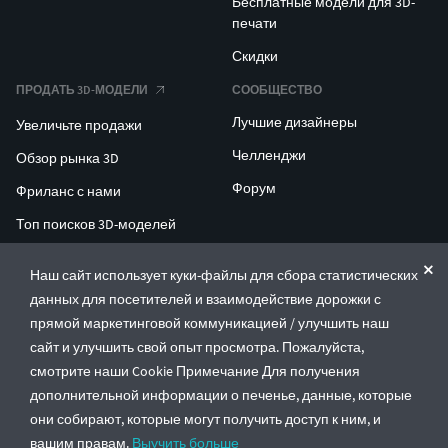
Бесплатные модели для 3D-
печати
Скидки
ПРОДАТЬ 3D-МОДЕЛИ
СООБЩЕСТВО
Лучшие дизайнеры
Увеличьте продажи
Челленджи
Обзор рынка 3D
Форум
Фриланс с нами
Топ поисков 3D-моделей
Топ поисков для 3D-печати
Наш сайт использует куки-файлы для сбора статистических
данных для посетителей и взаимодействие дорожки с
ENTERPRISE 3D AT SCALE
прямой маркетинговой коммуникацией / улучшить наш
сайт и улучшить свой опыт просмотра. Пожалуйста,
© CGTrader 2011-2026
смотрите наши Cookie Примечание Для получения
UAB CGTrader, Antakalnio st. 17, Vilnius, Lithuania
дополнительной информации о печенье, данные, которые
Правила и условия
Политика конфиденциальности
Русский
🇷🇺
они собирают, которые могут получить доступ к ним, и
вашим правам.
Выучить больше