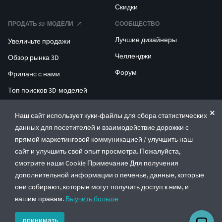
Скидки
ПРОДАТЬ 3D-МОДЕЛИ
СООБЩЕСТВО
Лучшие дизайнеры
Увеличьте продажи
Челленджи
Обзор рынка 3D
Форум
Фриланс с нами
Топ поисков 3D-моделей
Топ поисков для 3D-печати
Наш сайт использует куки-файлы для сбора статистических
данных для посетителей и взаимодействие дорожки с
ENTERPRISE 3D AT SCALE
прямой маркетинговой коммуникацией / улучшить наш
сайт и улучшить свой опыт просмотра. Пожалуйста,
© CGTrader 2011-2026
смотрите наши Cookie Примечание Для получения
UAB CGTrader, Antakalnio st. 17, Vilnius, Lithuania
дополнительной информации о печенье, данные, которые
Правила и условия
Политика конфиденциальности
Русский
🇷🇺
они собирают, которые могут получить доступ к ним, и
вашим правам.
Выучить больше
принимать