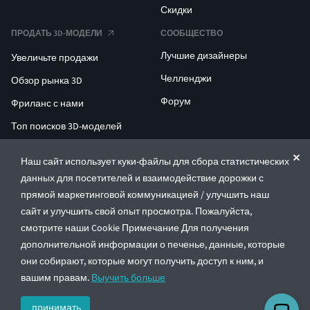
Скидки
ПРОДАТЬ 3D-МОДЕЛИ
СООБЩЕСТВО
Лучшие дизайнеры
Увеличьте продажи
Челленджи
Обзор рынка 3D
Форум
Фриланс с нами
Топ поисков 3D-моделей
Топ поисков для 3D-печати
Наш сайт использует куки-файлы для сбора статистических
данных для посетителей и взаимодействие дорожки с
ENTERPRISE 3D AT SCALE
прямой маркетинговой коммуникацией / улучшить наш
сайт и улучшить свой опыт просмотра. Пожалуйста,
© CGTrader 2011-2026
смотрите наши Cookie Примечание Для получения
UAB CGTrader, Antakalnio st. 17, Vilnius, Lithuania
дополнительной информации о печенье, данные, которые
Правила и условия
Политика конфиденциальности
Русский
🇷🇺
они собирают, которые могут получить доступ к ним, и
вашим правам.
Выучить больше
принимать