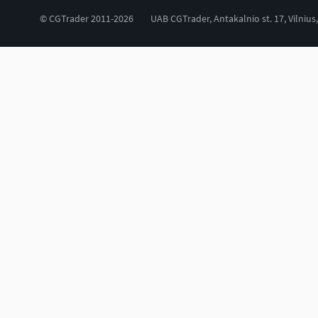
© CGTrader 2011-2026
UAB CGTrader, Antakalnio st. 17, Vilnius