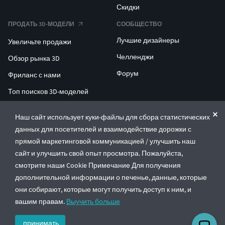
Скидки
ПРОДАТЬ 3D-МОДЕЛИ
СООБЩЕСТВО
Лучшие дизайнеры
Увеличьте продажи
Челленджи
Обзор рынка 3D
Форум
Фриланс с нами
Топ поисков 3D-моделей
Топ поисков для 3D-печати
Наш сайт использует куки-файлы для сбора статистических
данных для посетителей и взаимодействие дорожки с
ENTERPRISE 3D AT SCALE
прямой маркетинговой коммуникацией / улучшить наш
сайт и улучшить свой опыт просмотра. Пожалуйста,
© CGTrader 2011-2026
смотрите наши Cookie Примечание Для получения
UAB CGTrader, Antakalnio st. 17, Vilnius, Lithuania
дополнительной информации о печенье, данные, которые
Правила и условия
Политика конфиденциальности
Русский
🇷🇺
они собирают, которые могут получить доступ к ним, и
вашим правам.
Выучить больше
принимать