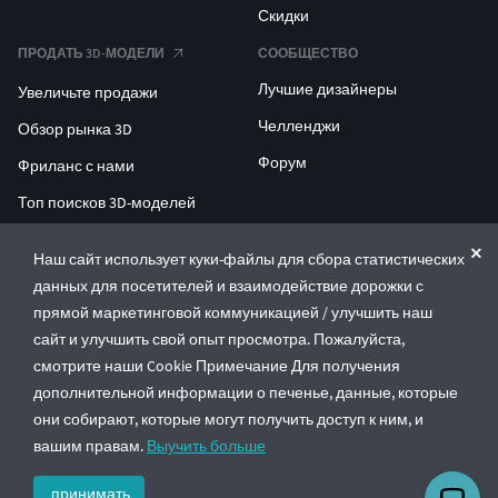
Скидки
ПРОДАТЬ 3D-МОДЕЛИ
СООБЩЕСТВО
Лучшие дизайнеры
Увеличьте продажи
Челленджи
Обзор рынка 3D
Форум
Фриланс с нами
Топ поисков 3D-моделей
Топ поисков для 3D-печати
Наш сайт использует куки-файлы для сбора статистических
данных для посетителей и взаимодействие дорожки с
ENTERPRISE 3D AT SCALE
прямой маркетинговой коммуникацией / улучшить наш
сайт и улучшить свой опыт просмотра. Пожалуйста,
© CGTrader 2011-2026
смотрите наши Cookie Примечание Для получения
UAB CGTrader, Antakalnio st. 17, Vilnius, Lithuania
дополнительной информации о печенье, данные, которые
Правила и условия
Политика конфиденциальности
Русский
🇷🇺
они собирают, которые могут получить доступ к ним, и
вашим правам.
Выучить больше
принимать