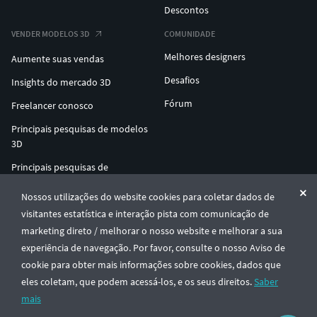
Descontos
VENDER MODELOS 3D
COMUNIDADE
Melhores designers
Aumente suas vendas
Desafios
Insights do mercado 3D
Fórum
Freelancer conosco
Principais pesquisas de modelos
3D
Principais pesquisas de
impressão 3D
Nossos utilizações do website cookies para coletar dados de
ENTERPRISE 3D AT SCALE
visitantes estatística e interação pista com comunicação de
marketing direto / melhorar o nosso website e melhorar a sua
experiência de navegação. Por favor, consulte o nosso Aviso de
© CGTrader 2011-2026
cookie para obter mais informações sobre cookies, dados que
UAB CGTrader, Antakalnio st. 17, Vilnius, Lithuania
Termos e Condições
Privacidade
Português
🇵🇹
eles coletam, que podem acessá-los, e os seus direitos.
Saber
mais