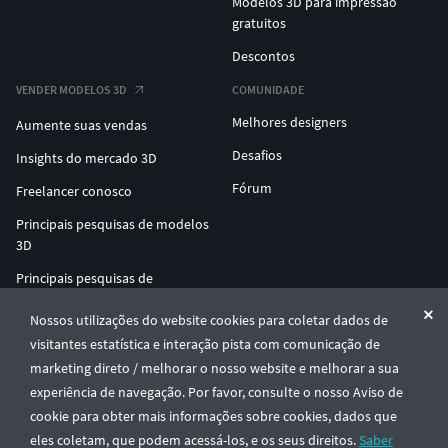
Modelos 3D para impressão
gratuitos
Descontos
VENDER MODELOS 3D
COMUNIDADE
Melhores designers
Aumente suas vendas
Desafios
Insights do mercado 3D
Fórum
Freelancer conosco
Principais pesquisas de modelos
3D
Principais pesquisas de
impressão 3D
Nossos utilizações do website cookies para coletar dados de
ENTERPRISE 3D AT SCALE
visitantes estatística e interação pista com comunicação de
marketing direto / melhorar o nosso website e melhorar a sua
experiência de navegação. Por favor, consulte o nosso Aviso de
© CGTrader 2011-2026
cookie para obter mais informações sobre cookies, dados que
UAB CGTrader, Antakalnio st. 17, Vilnius, Lithuania
Termos e Condições
Privacidade
Português
🇵🇹
eles coletam, que podem acessá-los, e os seus direitos.
Saber