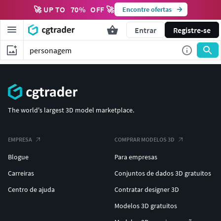
🚀 UP TO
70
%
OFF 🚀
Encontre ofertas
Entrar
Registre-se
The world's largest 3D model marketplace.
EMPRESA
COMPRAR MODELOS 3D
Blogue
Para empresas
Carreiras
Conjuntos de dados 3D gratuitos
Centro de ajuda
Contratar designer 3D
Modelos 3D gratuitos