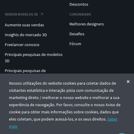
Descontos
VENDER MODELOS 3D
COMUNIDADE
Melhores designers
Aumente suas vendas
Desafios
Insights do mercado 3D
Fórum
Freelancer conosco
Principais pesquisas de modelos
3D
Principais pesquisas de
impressão 3D
Nossos utilizações do website cookies para coletar dados de
ENTERPRISE 3D AT SCALE
visitantes estatística e interação pista com comunicação de
marketing direto / melhorar o nosso website e melhorar a sua
experiência de navegação. Por favor, consulte o nosso Aviso de
© CGTrader 2011-2026
cookie para obter mais informações sobre cookies, dados que
UAB CGTrader, Antakalnio st. 17, Vilnius, Lithuania
Termos e Condições
Privacidade
Português
🇵🇹
eles coletam, que podem acessá-los, e os seus direitos.
Saber
mais