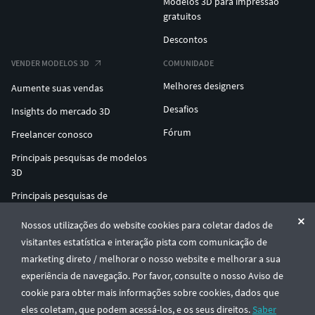
Modelos 3D para impressão
gratuitos
Descontos
VENDER MODELOS 3D
COMUNIDADE
Melhores designers
Aumente suas vendas
Desafios
Insights do mercado 3D
Fórum
Freelancer conosco
Principais pesquisas de modelos
3D
Principais pesquisas de
impressão 3D
Nossos utilizações do website cookies para coletar dados de
ENTERPRISE 3D AT SCALE
visitantes estatística e interação pista com comunicação de
marketing direto / melhorar o nosso website e melhorar a sua
experiência de navegação. Por favor, consulte o nosso Aviso de
© CGTrader 2011-2026
cookie para obter mais informações sobre cookies, dados que
UAB CGTrader, Antakalnio st. 17, Vilnius, Lithuania
Termos e Condições
Privacidade
Português
🇵🇹
eles coletam, que podem acessá-los, e os seus direitos.
Saber