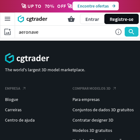
🚀 UP TO
70
%
OFF 🚀
Encontre ofertas
Entrar
Registre-se
The world's largest 3D model marketplace.
EMPRESA
COMPRAR MODELOS 3D
Blogue
Para empresas
Carreiras
Conjuntos de dados 3D gratuitos
Centro de ajuda
Contratar designer 3D
Modelos 3D gratuitos