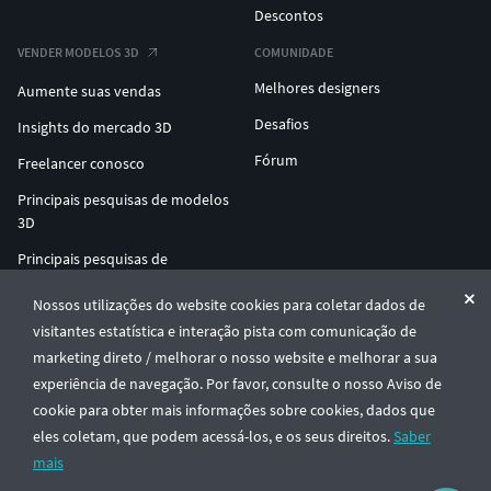
Descontos
VENDER MODELOS 3D
COMUNIDADE
Melhores designers
Aumente suas vendas
Desafios
Insights do mercado 3D
Fórum
Freelancer conosco
Principais pesquisas de modelos
3D
Principais pesquisas de
impressão 3D
Nossos utilizações do website cookies para coletar dados de
ENTERPRISE 3D AT SCALE
visitantes estatística e interação pista com comunicação de
marketing direto / melhorar o nosso website e melhorar a sua
experiência de navegação. Por favor, consulte o nosso Aviso de
© CGTrader 2011-2026
cookie para obter mais informações sobre cookies, dados que
UAB CGTrader, Antakalnio st. 17, Vilnius, Lithuania
Termos e Condições
Privacidade
Português
🇵🇹
eles coletam, que podem acessá-los, e os seus direitos.
Saber
mais