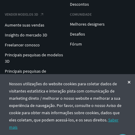
Descontos
VENDER MODELOS 3D
COMUNIDADE
Melhores designers
Aumente suas vendas
Desafios
Insights do mercado 3D
Fórum
Freelancer conosco
Principais pesquisas de modelos
3D
Principais pesquisas de
impressão 3D
Nossos utilizações do website cookies para coletar dados de
ENTERPRISE 3D AT SCALE
visitantes estatística e interação pista com comunicação de
marketing direto / melhorar o nosso website e melhorar a sua
experiência de navegação. Por favor, consulte o nosso Aviso de
© CGTrader 2011-2026
cookie para obter mais informações sobre cookies, dados que
UAB CGTrader, Antakalnio st. 17, Vilnius, Lithuania
Termos e Condições
Privacidade
Português
🇵🇹
eles coletam, que podem acessá-los, e os seus direitos.
Saber
mais