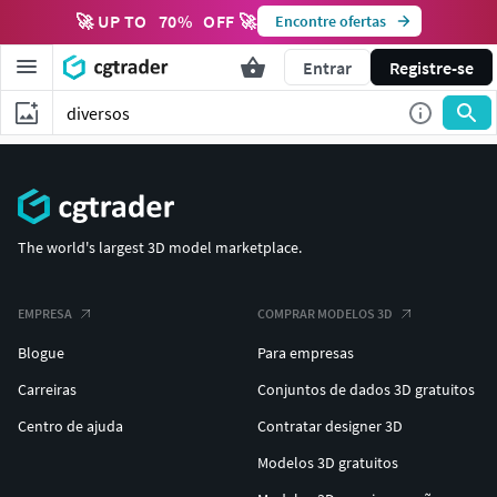
🚀 UP TO
70
%
OFF 🚀
Encontre ofertas
Entrar
Registre-se
The world's largest 3D model marketplace.
EMPRESA
COMPRAR MODELOS 3D
Blogue
Para empresas
Carreiras
Conjuntos de dados 3D gratuitos
Centro de ajuda
Contratar designer 3D
Modelos 3D gratuitos