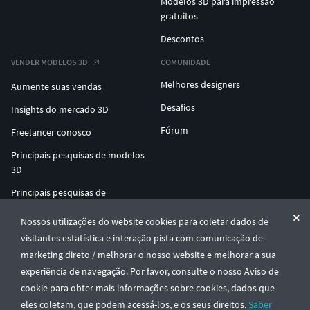
Modelos 3D para impressão
gratuitos
Descontos
VENDER MODELOS 3D
COMUNIDADE
Melhores designers
Aumente suas vendas
Desafios
Insights do mercado 3D
Fórum
Freelancer conosco
Principais pesquisas de modelos
3D
Principais pesquisas de
impressão 3D
Nossos utilizações do website cookies para coletar dados de
ENTERPRISE 3D AT SCALE
visitantes estatística e interação pista com comunicação de
marketing direto / melhorar o nosso website e melhorar a sua
experiência de navegação. Por favor, consulte o nosso Aviso de
© CGTrader 2011-2026
cookie para obter mais informações sobre cookies, dados que
UAB CGTrader, Antakalnio st. 17, Vilnius, Lithuania
Termos e Condições
Privacidade
Português
🇵🇹
eles coletam, que podem acessá-los, e os seus direitos.
Saber