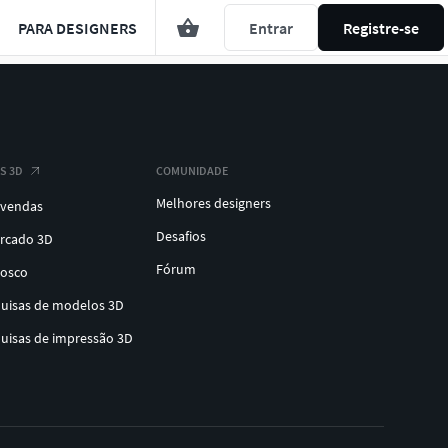
PARA DESIGNERS
Entrar
Registre-se
S 3D
COMUNIDADE
Melhores designers
 vendas
Desafios
ercado 3D
Fórum
nosco
quisas de modelos 3D
quisas de impressão 3D