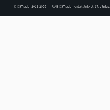
© CGTrader 2011-2026
UAB CGTrader, Antakalnio st. 17, Vilnius