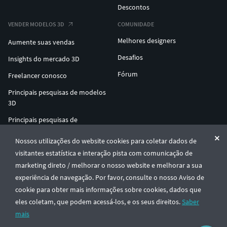
Descontos
VENDER MODELOS 3D
COMUNIDADE
Melhores designers
Aumente suas vendas
Desafios
Insights do mercado 3D
Fórum
Freelancer conosco
Principais pesquisas de modelos
3D
Principais pesquisas de
impressão 3D
Nossos utilizações do website cookies para coletar dados de
ENTERPRISE 3D AT SCALE
visitantes estatística e interação pista com comunicação de
marketing direto / melhorar o nosso website e melhorar a sua
experiência de navegação. Por favor, consulte o nosso Aviso de
© CGTrader 2011-2026
cookie para obter mais informações sobre cookies, dados que
UAB CGTrader, Antakalnio st. 17, Vilnius, Lithuania
Termos e Condições
Privacidade
Português
🇵🇹
eles coletam, que podem acessá-los, e os seus direitos.
Saber
mais