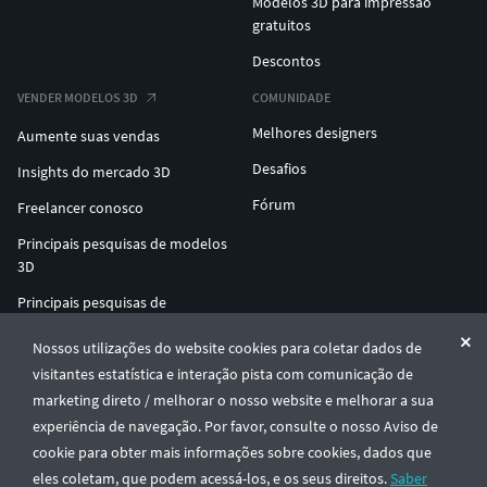
Modelos 3D para impressão
gratuitos
Descontos
VENDER MODELOS 3D
COMUNIDADE
Melhores designers
Aumente suas vendas
Desafios
Insights do mercado 3D
Fórum
Freelancer conosco
Principais pesquisas de modelos
3D
Principais pesquisas de
impressão 3D
Nossos utilizações do website cookies para coletar dados de
ENTERPRISE 3D AT SCALE
visitantes estatística e interação pista com comunicação de
marketing direto / melhorar o nosso website e melhorar a sua
experiência de navegação. Por favor, consulte o nosso Aviso de
© CGTrader 2011-2026
cookie para obter mais informações sobre cookies, dados que
UAB CGTrader, Antakalnio st. 17, Vilnius, Lithuania
Termos e Condições
Privacidade
Português
🇵🇹
eles coletam, que podem acessá-los, e os seus direitos.
Saber