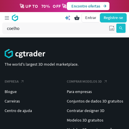
🚀 UP TO
70
%
OFF 🚀
Encontre ofertas
Entrar
Registre-se
The world's largest 3D model marketplace.
EMPRESA
COMPRAR MODELOS 3D
Blogue
Para empresas
Carreiras
Conjuntos de dados 3D gratuitos
Centro de ajuda
Contratar designer 3D
Modelos 3D gratuitos